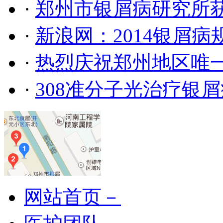
·
郑州市银屑病研究所
·
新浪网：2014银屑
·
热烈庆祝郑州地区唯
·
308准分子光治疗银
网站首页－