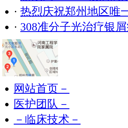
·
热烈庆祝郑州地区唯
·
308准分子光治疗银
网站首页－
医护团队－
－临床技术－