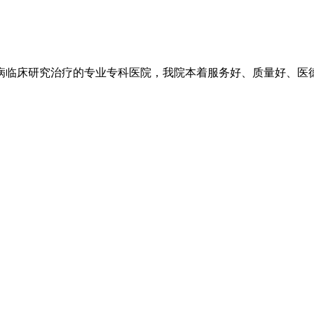
临床研究治疗的专业专科医院，我院本着服务好、质量好、医德好