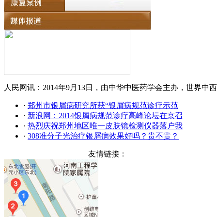
人民网讯：2014年9月13日，由中华中医药学会主办，世界中西
·
郑州市银屑病研究所获“银屑病规范诊疗示范
·
新浪网：2014银屑病规范诊疗高峰论坛在京召
·
热烈庆祝郑州地区唯一皮肤镜检测仪器落户我
·
308准分子光治疗银屑病效果好吗？贵不贵？
友情链接：