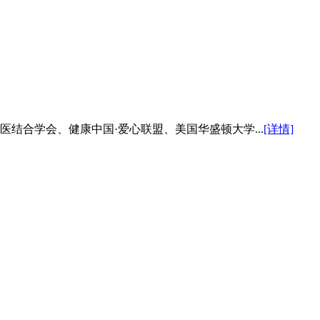
医结合学会、健康中国·爱心联盟、美国华盛顿大学...
[详情]