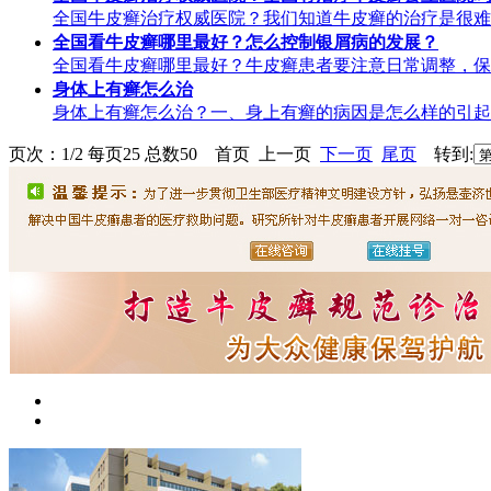
全国牛皮癣治疗权威医院？我们知道牛皮癣的治疗是很难
全国看牛皮癣哪里最好？怎么控制银屑病的发展？
全国看牛皮癣哪里最好？牛皮癣患者要注意日常调整，保
身体上有癣怎么治
身体上有癣怎么治？一、身上有癣的病因是怎么样的引起
页次：1/2 每页25 总数50 首页 上一页
下一页
尾页
转到: