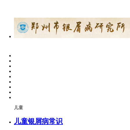
儿童
儿童银屑病常识