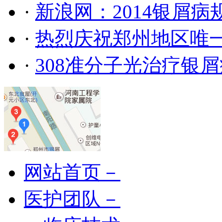
·
新浪网：2014银屑
·
热烈庆祝郑州地区唯
·
308准分子光治疗银
网站首页－
医护团队－