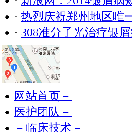
·
新浪网：2014银屑
·
热烈庆祝郑州地区唯
·
308准分子光治疗银
网站首页－
医护团队－
－临床技术－